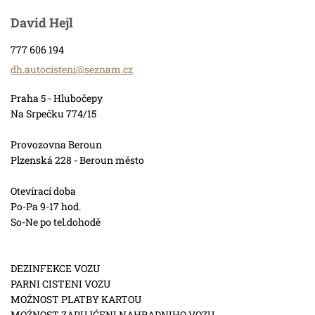
David Hejl
777 606 194
dh.autoc
isteni@s
eznam.cz
Praha 5 - Hlubočepy
Na Srpečku 774/15
Provozovna Beroun
Plzenská 228 - Beroun město
Otevírací doba
Po-Pa 9-17 hod.
So-Ne po tel.dohodě
DEZINFEKCE VOZU
PARNI CISTENI VOZU
MOŹNOST PLATBY KARTOU
MOŹNOST ZAPUJĆENI NAHRADNIHO VOZU