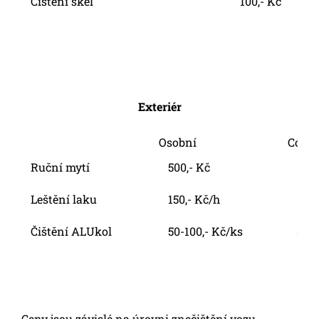
Čištění skel
100,- Kč
Exteriér
Osobní
Comb
Ruční mytí
500,- Kč
600,
Leštění laku
150,- Kč/h
150,
Čištění ALUkol
50-100,- Kč/ks
50-1
Ceny jsou závislé na úrovni znečištění vozu.