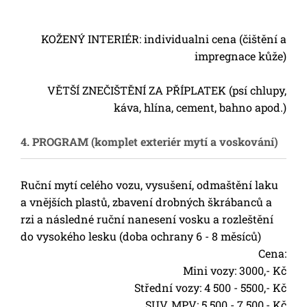
KOŽENÝ INTERIÉR: individualni cena (čištění a
impregnace kůže)
VĚTŠÍ ZNEČIŠTĚNÍ ZA PŘÍPLATEK (psí chlupy,
káva, hlína, cement, bahno apod.)
4. PROGRAM (komplet exteriér mytí a voskování)
Ruční mytí celého vozu, vysušení, odmaštění laku
a vnějších plastů, zbavení drobných škrábanců a
rzi a následné ruční nanesení vosku a rozleštění
do vysokého lesku (doba ochrany 6 - 8 měsíců)
Cena:
Mini vozy: 3000,- Kč
Střední vozy: 4 500 - 5500,- Kč
SUV, MPV: 5 500 - 7 500,- Kč