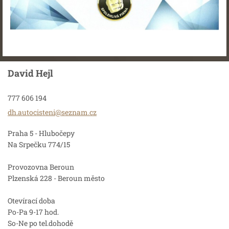
David Hejl
777 606 194
dh.autoc
isteni@s
eznam.cz
Praha 5 - Hlubočepy
Na Srpečku 774/15
Provozovna Beroun
Plzenská 228 - Beroun město
Otevírací doba
Po-Pa 9-17 hod.
So-Ne po tel.dohodě