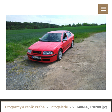
Programy a ceník Praha
>
Fotogalerie
>
20140614_170208.jpg