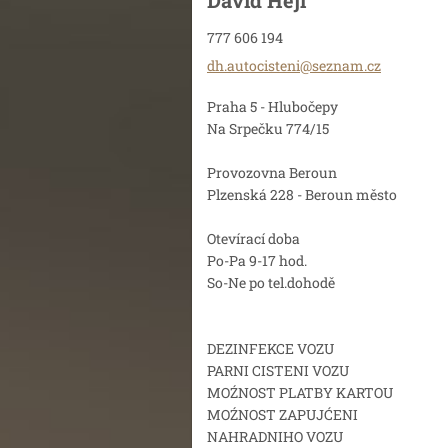
David Hejl
777 606 194
dh.autoc
isteni@s
eznam.cz
Praha 5 - Hlubočepy
Na Srpečku 774/15
Provozovna Beroun
Plzenská 228 - Beroun město
Otevírací doba
Po-Pa 9-17 hod.
So-Ne po tel.dohodě
DEZINFEKCE VOZU
PARNI CISTENI VOZU
MOŹNOST PLATBY KARTOU
MOŹNOST ZAPUJĆENI
NAHRADNIHO VOZU