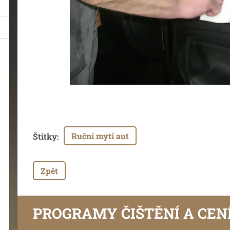
Ruční mytí aut
Štítky
:
Zpět
PROGRAMY ČIŠTĚNÍ A CEN