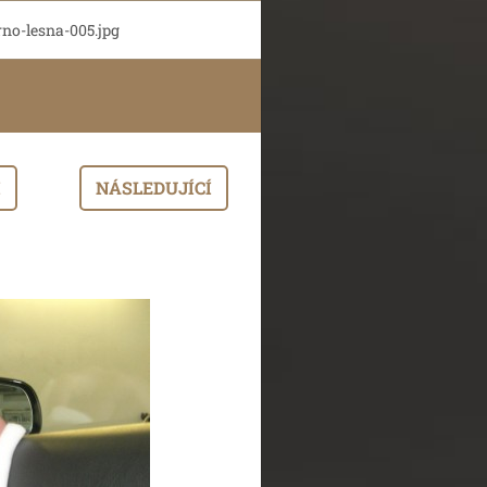
rno-lesna-005.jpg
I
NÁSLEDUJÍCÍ