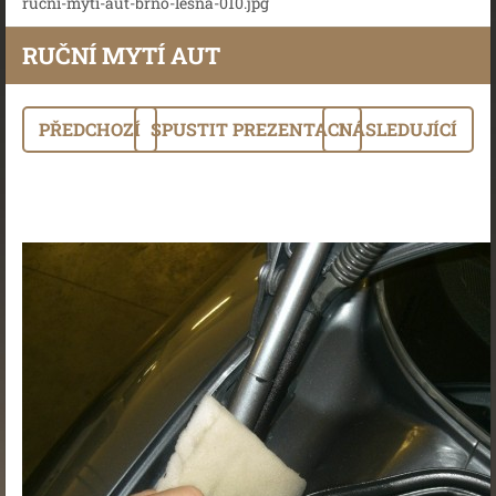
rucni-myti-aut-brno-lesna-010.jpg
RUČNÍ MYTÍ AUT
PŘEDCHOZÍ
SPUSTIT PREZENTACI
NÁSLEDUJÍCÍ