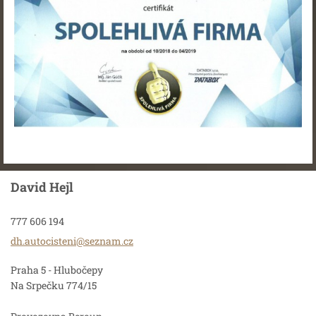
David Hejl
777 606 194
dh.autoc
isteni@s
eznam.cz
Praha 5 - Hlubočepy
Na Srpečku 774/15