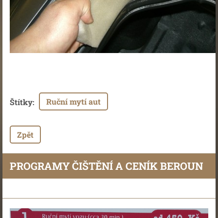
Ruční mytí aut
Štítky
:
Zpět
PROGRAMY ČIŠTĚNÍ A CENÍK BEROUN